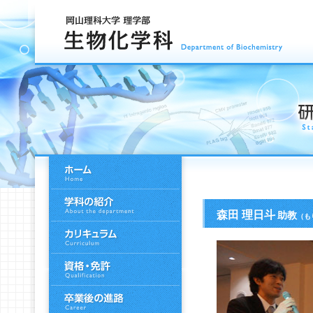
森田 理日斗
助教
（も